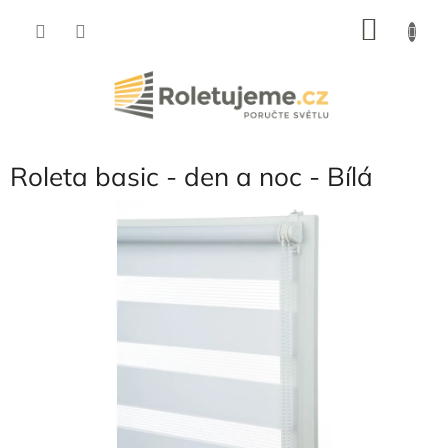
Přejít
NÁKU
na
obsah
KOŠÍK
Roleta basic - den a noc - Bílá