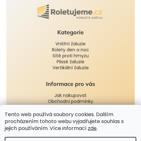
Kategorie
Vnitřní žaluzie
Rolety den a noc
Sítě proti hmyzu
Plissé žaluzie
Vertikální žaluzie
Informace pro vás
Jak nakupovat
Obchodní podmínky
Podmínky ochrany osobních údajů
Tento web používá soubory cookies. Dalším
procházením tohoto webu vyjadřujete souhlas s
Kontakt
jejich používáním. Více informací
zde
.
📍 Praha & Ostrava