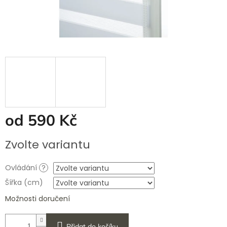
od
590 Kč
Měrná
Zvolte variantu
cena:
Ovládání
?
Šířka (cm)
Možnosti doručení
Přidat do košíku