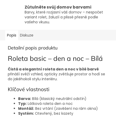
Zútulněte svůj domov barvami
Barvy, které rozjasní váš domov – nespočet
variant rolet, žaluzií a plissé přesně podle
vašeho vkusu.
Popis
Diskuze
Detailní popis produktu
Roleta basic – den a noc – Bílá
Čistá a elegantní roleta den a noc v bílé barvě
přináší svěží vzhled, opticky zvětšuje prostor a hodí se
do jakéhokoli stylu interiéru.
Klíčové vlastnosti
Barva:
Bílá (klasický neutrální odstín)
Typ:
Látková roleta den a noc
Montáž:
Bez vrtání (zavěšení na rám okna)
Systém:
Otevřený, bez kazety