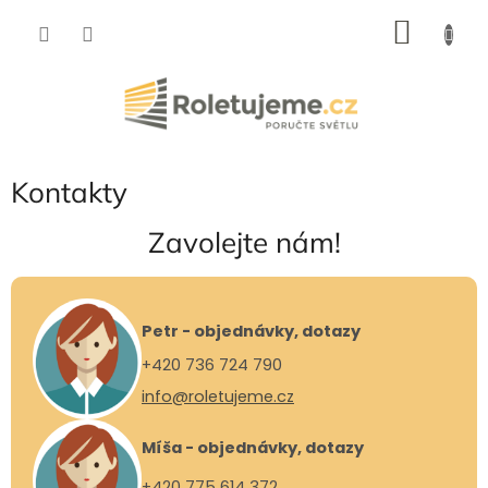
Přejít
NÁKU
na
obsah
KOŠÍK
Kontakty
Zavolejte nám!
Petr - objednávky, dotazy
+420 736 724 790
info@roletujeme.cz
Míša - objednávky, dotazy
+420 775 614 372