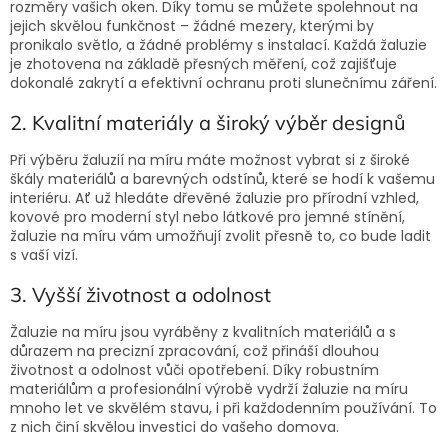
rozměry vašich oken. Díky tomu se můžete spolehnout na
jejich skvělou funkčnost – žádné mezery, kterými by
pronikalo světlo, a žádné problémy s instalací. Každá žaluzie
je zhotovena na základě přesných měření, což zajišťuje
dokonalé zakrytí a efektivní ochranu proti slunečnímu záření.
2. Kvalitní materiály a široký výběr designů
Při výběru žaluzií na míru máte možnost vybrat si z široké
škály materiálů a barevných odstínů, které se hodí k vašemu
interiéru. Ať už hledáte dřevěné žaluzie pro přírodní vzhled,
kovové pro moderní styl nebo látkové pro jemné stínění,
žaluzie na míru vám umožňují zvolit přesně to, co bude ladit
s vaší vizí.
3. Vyšší životnost a odolnost
Žaluzie na míru jsou vyráběny z kvalitních materiálů a s
důrazem na precizní zpracování, což přináší dlouhou
životnost a odolnost vůči opotřebení. Díky robustním
materiálům a profesionální výrobě vydrží žaluzie na míru
mnoho let ve skvělém stavu, i při každodenním používání. To
z nich činí skvělou investici do vašeho domova.