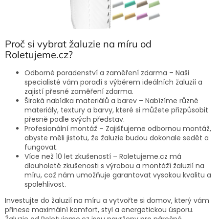
Proč si vybrat žaluzie na míru od
Roletujeme.cz?
Odborné poradenství a zaměření zdarma – Naši
specialisté vám poradí s výběrem ideálních žaluzií a
zajistí přesné zaměření zdarma.
Široká nabídka materiálů a barev – Nabízíme různé
materiály, textury a barvy, které si můžete přizpůsobit
přesně podle svých představ.
Profesionální montáž – Zajišťujeme odbornou montáž,
abyste měli jistotu, že žaluzie budou dokonale sedět a
fungovat.
Více než 10 let zkušeností – Roletujeme.cz má
dlouholeté zkušenosti s výrobou a montáží žaluzií na
míru, což nám umožňuje garantovat vysokou kvalitu a
spolehlivost.
Investujte do žaluzií na míru a vytvořte si domov, který vám
přinese maximální komfort, styl a energetickou úsporu.
Žaluzie od Roletujeme.cz jsou navrženy pro náročné