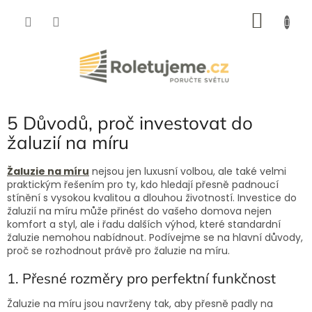
Přejít
NÁKU
na
obsah
KOŠÍK
5 Důvodů, proč investovat do
žaluzií na míru
Žaluzie na míru
nejsou jen luxusní volbou, ale také velmi
praktickým řešením pro ty, kdo hledají přesně padnoucí
stínění s vysokou kvalitou a dlouhou životností. Investice do
žaluzií na míru může přinést do vašeho domova nejen
komfort a styl, ale i řadu dalších výhod, které standardní
žaluzie nemohou nabídnout. Podívejme se na hlavní důvody,
proč se rozhodnout právě pro žaluzie na míru.
1. Přesné rozměry pro perfektní funkčnost
Žaluzie na míru jsou navrženy tak, aby přesně padly na